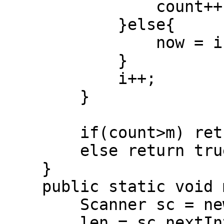
                count++;

            }else{

                now = i;

            }

            i++;

        }

        if(count>m) return false;

        else return true;

    }

    public static void main(String[] args){

        Scanner sc = new Scanner(System.in);

        len = sc.nextInt();
