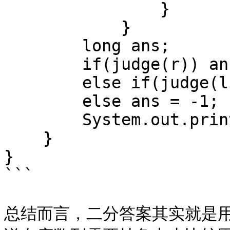
                }

            }

        long ans;

        if(judge(r)) ans = r;

        else if(judge(l)) ans = l;

        else ans = -1;

        System.out.print(ans);

    }

}

```

总结而言，二分答案其实就是