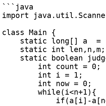
```java

import java.util.Scanner
class Main {

    static long[] a  = new long[50005];

    static int len,n,m;

    static boolean judge(long m1){

        int count = 0;

        int i = 1;

        int now = 0;

        while(i<n+1){

            if(a[i]-a[now]<m1){
