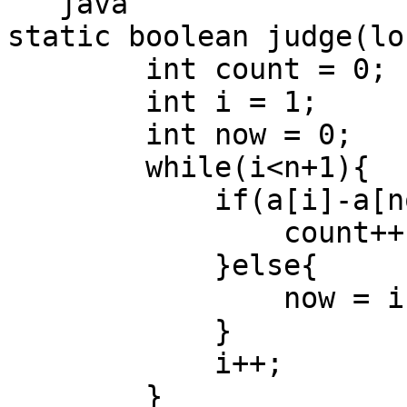
```java

static boolean judge(lo
        int count = 0;

        int i = 1;

        int now = 0;

        while(i<n+1){

            if(a[i]-a[now]<m1){

                count++;

            }else{

                now = i;

            }

            i++;

        }
