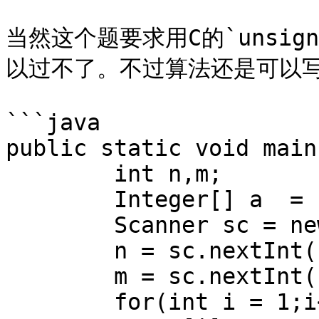
当然这个题要求用C的`unsign
以过不了。不过算法还是可以写
```java

public static void main
        int n,m;

        Integer[] a  = new Integer[1000005];

        Scanner sc = new Scanner(System.in);

        n = sc.nextInt();

        m = sc.nextInt();

        for(int i = 1;i<=n;i++){
