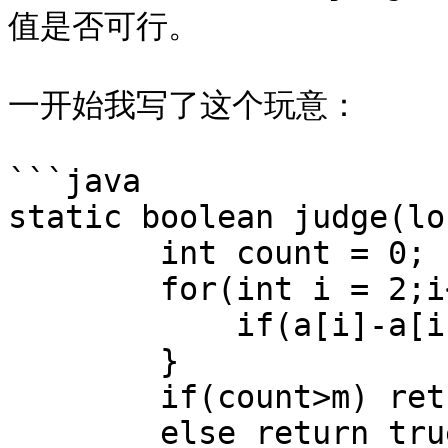
值是否可行。

一开始我写了这个玩意：

```java

static boolean judge(lo
        int count = 0;

        for(int i = 2;i<=n;i++){

            if(a[i]-a[i-1]<m1) count++;

        }

        if(count>m) return false;

        else return true;
