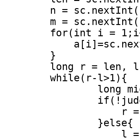
        n = sc.nextInt();

        m = sc.nextInt();

        for(int i = 1;i<=n;i++){

            a[i]=sc.nextInt();

        }

        long r = len, l = 1;

        while(r-l>1){

                long mid = (l+r)/2;

                if(!judge(mid)){

                    r = mid;

                }else{

                    l = mid;
