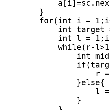
            a[i]=sc.nextInt();

        }

        for(int i = 1;i<=m;i++){

            int target = sc.nextInt();

            int l = 1;int r = n;

            while(r-l>1){

                int mid = (l+r)/2;

                if(target <= a[mid]){

                    r = mid;

                }else{

                    l = mid;

                }

            }
