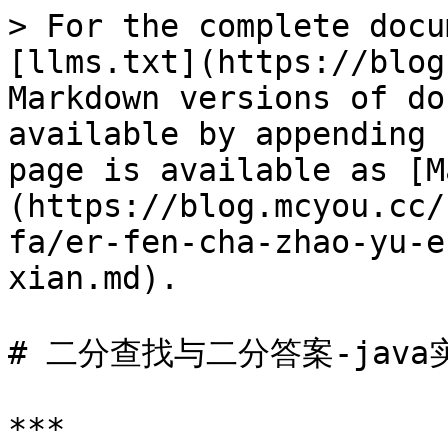
> For the complete docu
[llms.txt](https://blog
Markdown versions of do
available by appending 
page is available as [M
(https://blog.mcyou.cc/
fa/er-fen-cha-zhao-yu-e
xian.md).

# 二分查找与二分答案-java实
***
